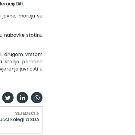
raciji BiH.
 javne, moraju se
u nabavke stotinu
ili drugom vrstom
a stanja prirodne
vjerenje javnosti u
SLJEDEĆI
jučci Kolegija SDA