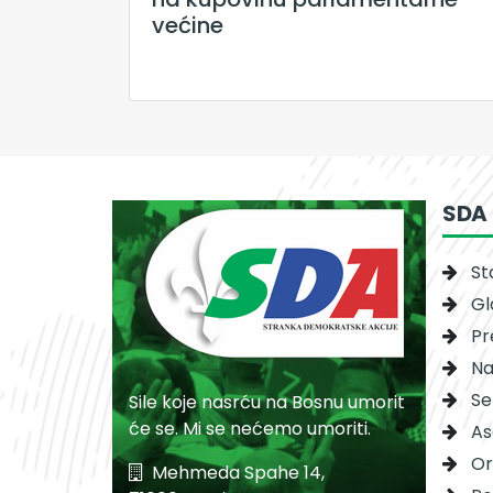
većine
SDA
St
Gl
Pr
Na
Se
Sile koje nasrću na Bosnu umorit
će se. Mi se nećemo umoriti.
As
Or
Mehmeda Spahe 14,