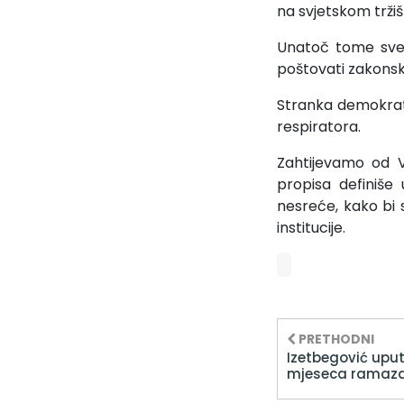
na svjetskom tržiš
Unatoč tome sve 
poštovati zakonske
Stranka demokrat
respiratora.
Zahtijevamo od V
propisa definiše
nesreće, kako bi s
institucije.
PRETHODNI
Izetbegović upu
mjeseca ramaz