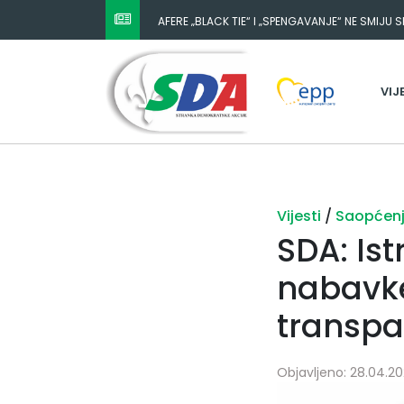
AFERE „BLACK TIE“ I „SPENGAVANJE“ NE SMIJU 
VIJ
Vijesti
/
Saopćen
SDA: Ist
nabavke
transpa
Objavljeno: 28.04.202