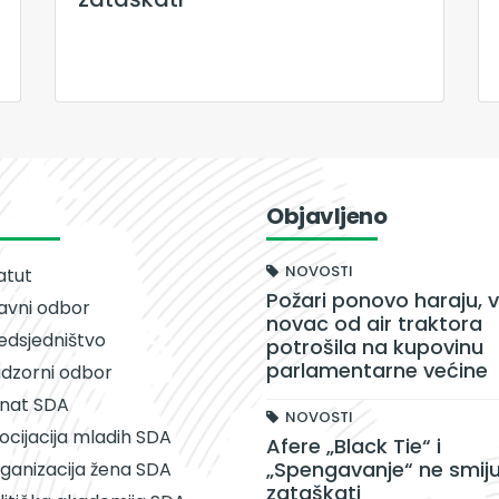
Objavljeno
NOVOSTI
atut
Požari ponovo haraju, v
avni odbor
novac od air traktora
edsjedništvo
potrošila na kupovinu
parlamentarne većine
dzorni odbor
nat SDA
NOVOSTI
ocijacija mladih SDA
Afere „Black Tie“ i
„Spengavanje“ ne smiju
ganizacija žena SDA
zataškati