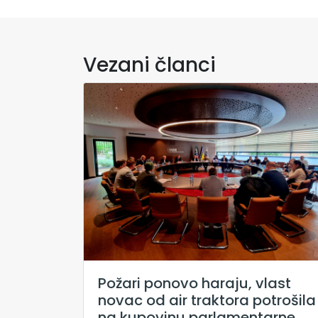
Vezani članci
Požari ponovo haraju, vlast
novac od air traktora potrošila
na kupovinu parlamentarne