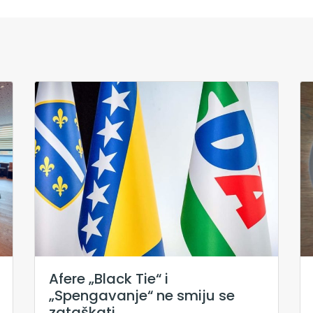
Afere „Black Tie“ i
„Spengavanje“ ne smiju se
zataškati