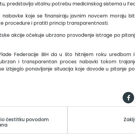
tu, predstavlja vitalnu potrebu medicinskog sistema u Fede
nabavke koje se finansiraju javnim novcem moraju biti
 procedure i pratiti princip transparentnosti.
ske akcije očekuje ubrzano provođenje istrage po pitanj
lade Federacije BiH da u što hitnijem roku uredbom 
 ubrzan i transparentan proces nabavki tokom trajanj
e izbjeglo ponavljanje situacija koje dovode u pitanje po
tio čestitku povodom
Zakl
ana