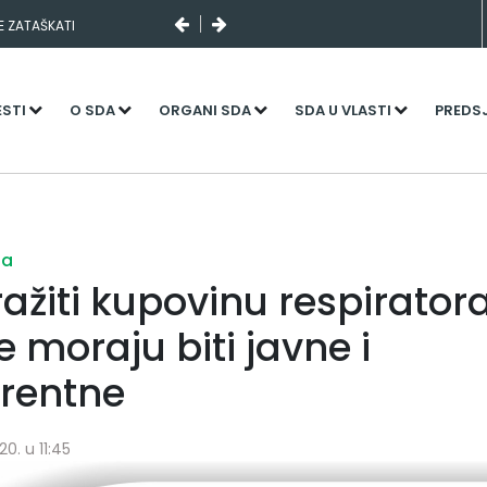
SE ZATAŠKATI
ESTI
O SDA
ORGANI SDA
SDA U VLASTI
PREDS
ja
ražiti kupovinu respiratora
 moraju biti javne i
rentne
0. u 11:45