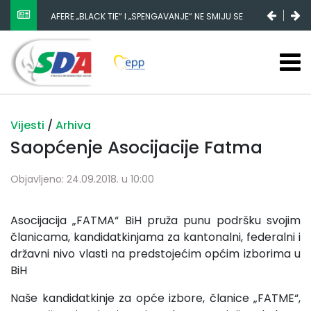
AFERE „BLACK TIE“ I „SPENGAVANJE“ NE SMIJU SE
ZATAŠKATI
Vijesti
/
Arhiva
Saopćenje Asocijacije Fatma
Objavljeno: 24.09.2018. u 10:00
Asocijacija „FATMA“ BiH pruža punu podršku svojim
članicama, kandidatkinjama za kantonalni, federalni i
državni nivo vlasti na predstojećim općim izborima u
BiH
Naše kandidatkinje za opće izbore, članice „FATME“,