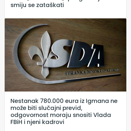
smiju se zataškati
Nestanak 780.000 eura iz Igmana ne
može biti slučajni previd,
odgovornost moraju snositi Vlada
FBiH i njeni kadrovi