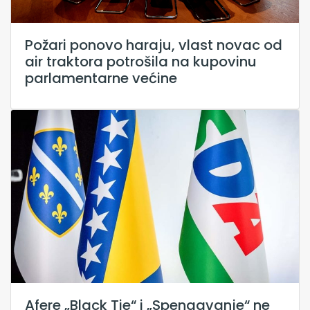
Požari ponovo haraju, vlast novac od
air traktora potrošila na kupovinu
parlamentarne većine
Afere „Black Tie“ i „Spengavanje“ ne