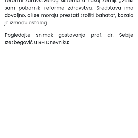
reformi zdravstvenog sistema u našoj zemlji. „Veliki
sam pobornik reforme zdravstva. Sredstava ima
dovoljno, ali se moraju prestati trošiti bahato”, kazala
je između ostalog.
Pogledajte snimak gostovanja prof. dr. Sebije
Izetbegović u BH Dnevniku: