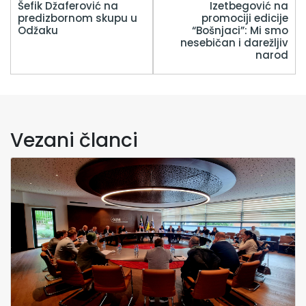
Šefik Džaferović na
Izetbegović na
predizbornom skupu u
promociji edicije
Odžaku
“Bošnjaci”: Mi smo
nesebičan i darežljiv
narod
Vezani članci