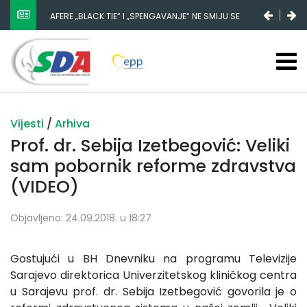
AFERE „BLACK TIE“ I „SPENGAVANJE“ NE SMIJU SE
ZATAŠKATI
Vijesti
/
Arhiva
Prof. dr. Sebija Izetbegović: Veliki
sam pobornik reforme zdravstva
(VIDEO)
Objavljeno: 24.09.2018. u 18:27
Gostujući u BH Dnevniku na programu Televizije
Sarajevo direktorica Univerzitetskog kliničkog centra
u Sarajevu prof. dr. Sebija Izetbegović govorila je o