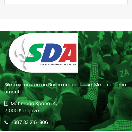
Sile koje nasrću na Bosnu umorit će se. Mi se nećemo
umoriti.
Mehmeda Spahe 14,
71000 Sarajevo
+387 33 216-906