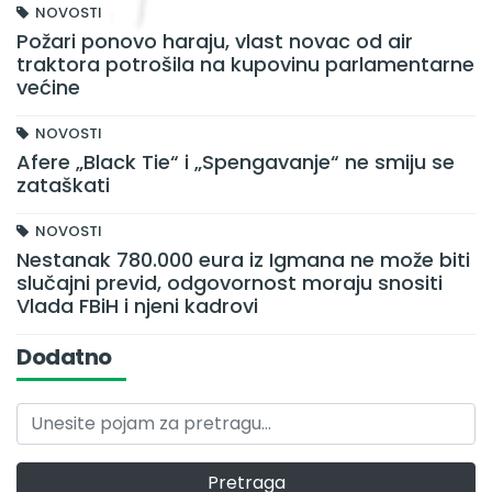
NOVOSTI
Požari ponovo haraju, vlast novac od air
traktora potrošila na kupovinu parlamentarne
većine
NOVOSTI
Afere „Black Tie“ i „Spengavanje“ ne smiju se
zataškati
NOVOSTI
Nestanak 780.000 eura iz Igmana ne može biti
slučajni previd, odgovornost moraju snositi
Vlada FBiH i njeni kadrovi
Dodatno
Pretraga