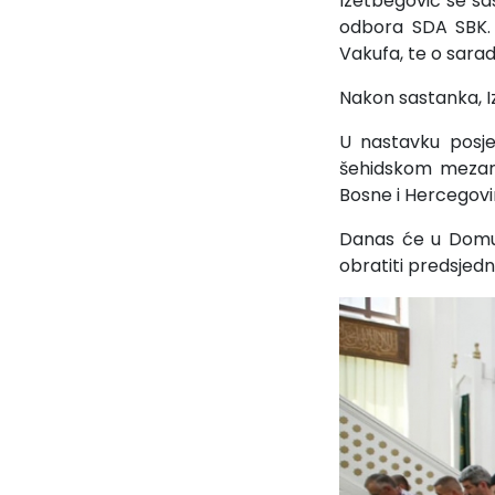
Izetbegović se s
odbora SDA SBK. 
Vakufa, te o saradn
Nakon sastanka, 
U nastavku posje
šehidskom mezarju
Bosne i Hercegovi
Danas će u Domu 
obratiti predsjedn