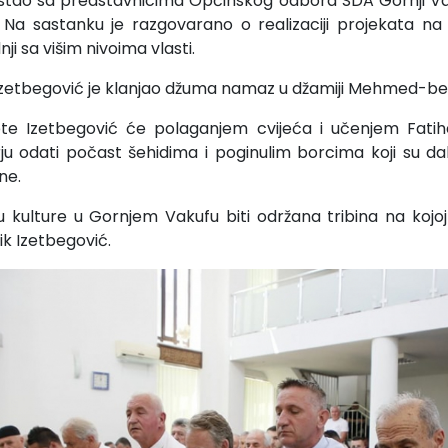
astao sa predstavnicima Općinskog odbora SDA Gornji Va
Na sastanku je razgovarano o realizaciji projekata na
ji sa višim nivoima vlasti.
Izetbegović je klanjao džuma namaz u džamiji Mehmed-be
te Izetbegović će polaganjem cvijeća i učenjem Fat
 odati počast šehidima i poginulim borcima koji su dal
ne.
kulture u Gornjem Vakufu biti održana tribina na kojoj
ik Izetbegović.