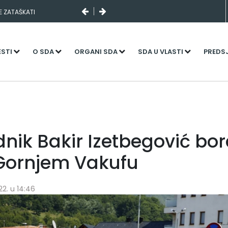
SE ZATAŠKATI
I SLUČAJNI PREVID,
NJENI KADROVI
ESTI
O SDA
ORGANI SDA
SDA U VLASTI
PREDS
nik Bakir Izetbegović bor
 Gornjem Vakufu
22. u 14:46