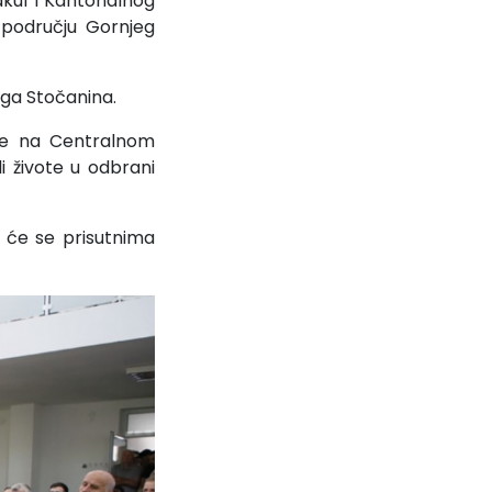
kuf i Kantonalnog
 području Gornjeg
ga Stočanina.
ihe na Centralnom
i živote u odbrani
 će se prisutnima