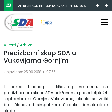
AFERE „BLACK TIE“ I „SPENGAVANJE“ NE SMIJU SE
ZATAŠKATI
Vijesti
/
Arhiva
Predizborni skup SDA u
Vukovijama Gornjim
Objavljeno: 25.09.2018. u 07:55
I pored hladnog i kišovitog vremena, na
predizbornom skupu SDA održanom u ponedjeljak 24.
septembra u Gornjim Vukovijama, okupio se veliki
broj članova i simpatizera Stranke demokratske
akcije.