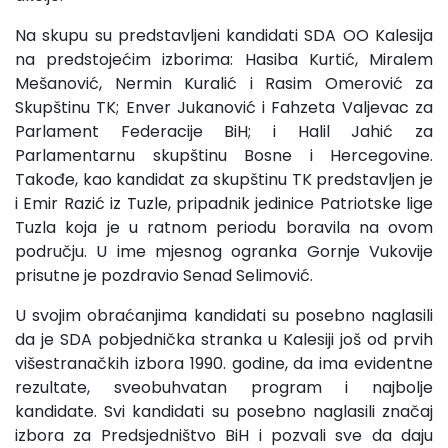
Na skupu su predstavljeni kandidati SDA OO Kalesija
na predstojećim izborima: Hasiba Kurtić, Miralem
Mešanović, Nermin Kuralić i Rasim Omerović za
Skupštinu TK; Enver Jukanović i Fahzeta Valjevac za
Parlament Federacije BiH; i Halil Jahić za
Parlamentarnu skupštinu Bosne i Hercegovine.
Takođe, kao kandidat za skupštinu TK predstavljen je
i Emir Razić iz Tuzle, pripadnik jedinice Patriotske lige
Tuzla koja je u ratnom periodu boravila na ovom
području. U ime mjesnog ogranka Gornje Vukovije
prisutne je pozdravio Senad Selimović.
U svojim obraćanjima kandidati su posebno naglasili
da je SDA pobjednička stranka u Kalesiji još od prvih
višestranačkih izbora 1990. godine, da ima evidentne
rezultate, sveobuhvatan program i najbolje
kandidate. Svi kandidati su posebno naglasili značaj
izbora za Predsjedništvo BiH i pozvali sve da daju