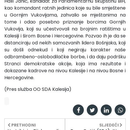
Halil Jahić, kandidat za Parlamentarnu skupštinu BiH,
kao komandant ratnih jedinica koje su bile smještene
u Gornjim Vukovijama, zahvalio se mještanima na
tome i odao posebno priznanje borcima Gornjih
Vukovija, koji su učestvovali na brojnim ratištima u
Kalesiji i širom Bosne i Hercegovine. Pozvao ih je da se
distanciraju od nekih samozvanih lidera Bošnjaka, koji
su došli odnekud i koji negiraju karakter naše
odbrambeno-oslobodilačke borbe, i da daju podršku
Stranci demokratske akcije, koja ima rezultate i
dokazane kadrove na nivou Kalesije i na nivou Bosne i
Hercegovine.
(Pres služba OO SDA Kalesija)
PRETHODNI
SLJEDEĆI