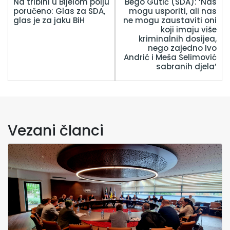
Na tribini u Bijelom polju
Bego Gutić (SDA): ‘Nas
poručeno: Glas za SDA,
mogu usporiti, ali nas
glas je za jaku BiH
ne mogu zaustaviti oni
koji imaju više
kriminalnih dosijea,
nego zajedno Ivo
Andrić i Meša Selimović
sabranih djela’
Vezani članci