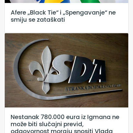
Afere „Black Tie“ i „Spengavanje“ ne
smiju se zataškati
Nestanak 780.000 eura iz Igmana ne
može biti slučajni previd,
odgovornost moraju snositi Vlada