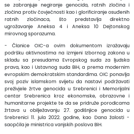
se zabranjuje negiranje genocida, ratnih zločina i
zločina protiv čovječnosti kao i glorificiranje osuđenih
ratnih zločinaca, što predstavlja direktno
ugrožavanje Aneksa 4 i Aneksa 10 Dejtonskog
mirovnog sporazuma.
- Članice OIC-a ovim dokumentom izražavaju
podršku aktivnostima na izmjeni Izbornog zakona u
skladu sa presudama Evropskog suda za ljudska
prava, kao i Ustavnog suda BiH, a prema modernim
evropskim demokratskim standardima. OIC ponavlja
svoj poziv islamskom svijetu da nastavi podržavati
preživjele žrtve genocida u Srebrenici i Memorijalni
centar Srebrenica kroz ekonomske, obrazovne i
humanitarne projekte te da se pridruže porodicama
žrtava u obilježavanju 27. godišnjice genocida u
Srebrenici 11. jula 2022. godine, kao Dana žalosti -
saopćila je ministrica vanjskih poslova BiH.