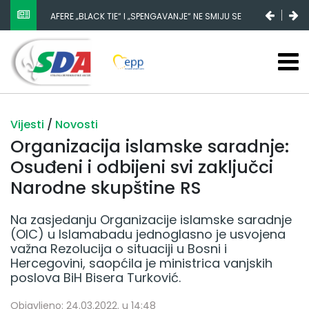
AFERE „BLACK TIE“ I „SPENGAVANJE“ NE SMIJU SE
ZATAŠKATI
Vijesti
/
Novosti
Organizacija islamske saradnje:
Osuđeni i odbijeni svi zaključci
Narodne skupštine RS
Na zasjedanju Organizacije islamske saradnje
(OIC) u Islamabadu jednoglasno je usvojena
važna Rezolucija o situaciji u Bosni i
Hercegovini, saopćila je ministrica vanjskih
poslova BiH Bisera Turković.
Objavljeno: 24.03.2022. u 14:48