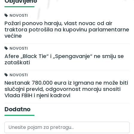
Objavljeno
NOVOSTI
Požari ponovo haraju, vlast novac od air
traktora potrošila na kupovinu parlamentarne
većine
NOVOSTI
Afere „Black Tie“ i „Spengavanje“ ne smiju se
zataškati
NOVOSTI
Nestanak 780.000 eura iz Igmana ne može biti
slučajni previd, odgovornost moraju snositi
Vlada FBiH i njeni kadrovi
Dodatno