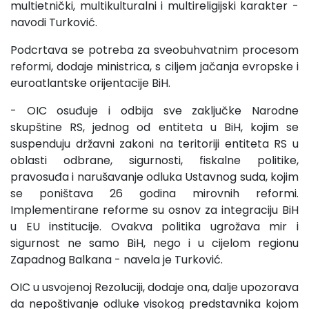
multietnički, multikulturalni i multireligijski karakter -
navodi Turković.
Podcrtava se potreba za sveobuhvatnim procesom
reformi, dodaje ministrica, s ciljem jačanja evropske i
euroatlantske orijentacije BiH.
- OIC osuđuje i odbija sve zaključke Narodne
skupštine RS, jednog od entiteta u BiH, kojim se
suspenduju državni zakoni na teritoriji entiteta RS u
oblasti odbrane, sigurnosti, fiskalne politike,
pravosuđa i narušavanje odluka Ustavnog suda, kojim
se poništava 26 godina mirovnih reformi.
Implementirane reforme su osnov za integraciju BiH
u EU institucije. Ovakva politika ugrožava mir i
sigurnost ne samo BiH, nego i u cijelom regionu
Zapadnog Balkana - navela je Turković.
OIC u usvojenoj Rezoluciji, dodaje ona, dalje upozorava
da nepoštivanje odluke visokog predstavnika kojom