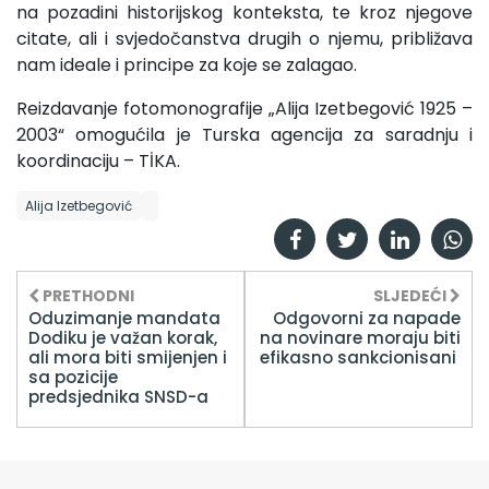
na pozadini historijskog konteksta, te kroz njegove
citate, ali i svjedočanstva drugih o njemu, približava
nam ideale i principe za koje se zalagao.
Reizdavanje fotomonografije „Alija Izetbegović 1925 –
2003“ omogućila je Turska agencija za saradnju i
koordinaciju – TİKA.
Alija Izetbegović
PRETHODNI
SLJEDEĆI
Oduzimanje mandata
Odgovorni za napade
Dodiku je važan korak,
na novinare moraju biti
ali mora biti smijenjen i
efikasno sankcionisani
sa pozicije
predsjednika SNSD-a