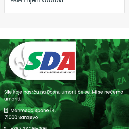
FBiH i njeni kadrovi
Sile koje nasrću na Bosnu umorit će se. Mi se nećemo
umoriti.
Mehmeda Spahe 14,
71000 Sarajevo
+387 33 216-906