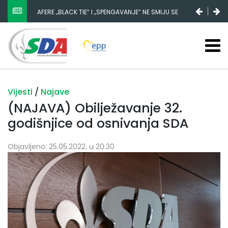
AFERE „BLACK TIE“ I „SPENGAVANJE“ NE SMIJU SE
ZATAŠKATI
Vijesti
/
Najave
(NAJAVA) Obilježavanje 32.
godišnjice od osnivanja SDA
Objavljeno: 25.05.2022. u 20:30