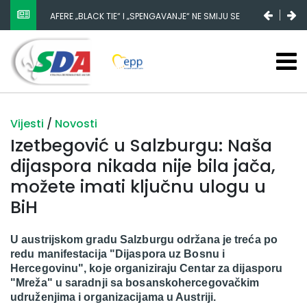
NESTANAK 780.000 EURA IZ IGMANA NE MOŽE BITI
SLUČAJNI PREVID, ODGOVORNOST MORAJU SNOSITI
VLADA FBIH I NJENI KADROVI
Vijesti
/
Novosti
Izetbegović u Salzburgu: Naša
dijaspora nikada nije bila jača,
možete imati ključnu ulogu u
BiH
U austrijskom gradu Salzburgu održana je treća po
redu manifestacija "Dijaspora uz Bosnu i
Hercegovinu", koje organiziraju Centar za dijasporu
"Mreža" u saradnji sa bosanskohercegovačkim
udruženjima i organizacijama u Austriji.