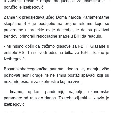
u Austriji. Postoje brojne mogućnosti za investiranje –
poručio je Izetbegović.
Zamjenik predsjedavajućeg Doma naroda Parlamentarne
skupštine BiH je podsjetio na brojne reforme koje su
provedene u protekle dvije decenije, te da su pozitivni
trendovi primorali retrogradne snage u BiH da reaguju.
- Mi nismo došli da tražimo glasove za FBiH. Glasajte u
entitetu RS. Tu se vodi odsutna bitka za BiH – kazao je
Izetbegović.
Bosanskohercegovačke patriote, dodao je, moraju više
poštovati jedni druge, te ne smiju postati spavači koji su
nezainteresirani za okolnosti u kojima žive.
- Imamo, uprkos pandemiji, najbolje ekonomske
parametre od rata do danas. To treba cijeniti – izjavio je
Izetbegović.