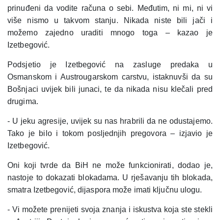
prinuđeni da vodite računa o sebi. Međutim, ni mi, ni vi
više nismo u takvom stanju. Nikada niste bili jači i
možemo zajedno uraditi mnogo toga – kazao je
Izetbegović.
Podsjetio je Izetbegović na zasluge predaka u
Osmanskom i Austrougarskom carstvu, istaknuvši da su
Bošnjaci uvijek bili junaci, te da nikada nisu klečali pred
drugima.
- U jeku agresije, uvijek su nas hrabrili da ne odustajemo.
Tako je bilo i tokom posljednjih pregovora – izjavio je
Izetbegović.
Oni koji tvrde da BiH ne može funkcionirati, dodao je,
nastoje to dokazati blokadama. U rješavanju tih blokada,
smatra Izetbegović, dijaspora može imati ključnu ulogu.
- Vi možete prenijeti svoja znanja i iskustva koja ste stekli