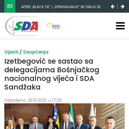
AFERE „BLACK TIE“ I „SPENGAVANJE“ NE SMIJU SE
ZATAŠKATI
Vijesti
/
Saopćenja
Izetbegović se sastao sa
delegacijama Bošnjačkog
nacionalnog vijeća i SDA
Sandžaka
Objavljeno: 29.10.2021. u 17:29