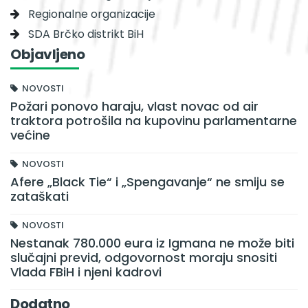
Regionalne organizacije
SDA Brčko distrikt BiH
Objavljeno
NOVOSTI
Požari ponovo haraju, vlast novac od air
traktora potrošila na kupovinu parlamentarne
većine
NOVOSTI
Afere „Black Tie“ i „Spengavanje“ ne smiju se
zataškati
NOVOSTI
Nestanak 780.000 eura iz Igmana ne može biti
slučajni previd, odgovornost moraju snositi
Vlada FBiH i njeni kadrovi
Dodatno