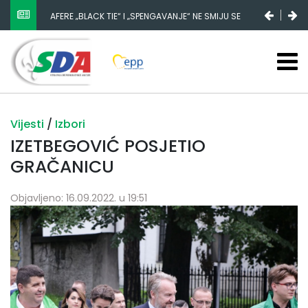
NESTANAK 780.000 EURA IZ IGMANA NE MOŽE BITI
SLUČAJNI PREVID, ODGOVORNOST MORAJU SNOSITI
VLADA FBIH I NJENI KADROVI
Vijesti
/
Izbori
IZETBEGOVIĆ POSJETIO
GRAČANICU
Objavljeno: 16.09.2022. u 19:51