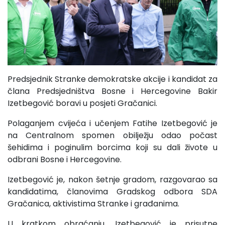
Predsjednik Stranke demokratske akcije i kandidat za
člana Predsjedništva Bosne i Hercegovine Bakir
Izetbegović boravi u posjeti Gračanici.
Polaganjem cvijeća i učenjem Fatihe Izetbegović je
na Centralnom spomen obilježju odao počast
šehidima i poginulim borcima koji su dali živote u
odbrani Bosne i Hercegovine.
Izetbegović je, nakon šetnje gradom, razgovarao sa
kandidatima, članovima Gradskog odbora SDA
Gračanica, aktivistima Stranke i građanima.
U kratkom obraćanju, Izetbegović je prisutne