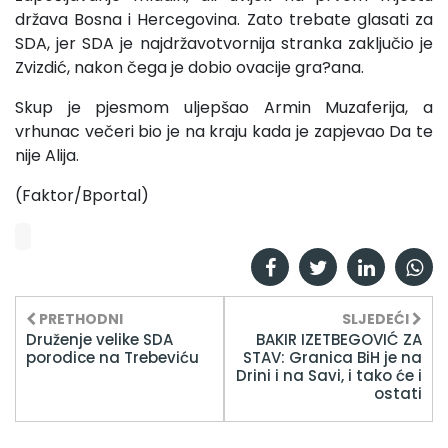
država Bosna i Hercegovina. Zato trebate glasati za
SDA, jer SDA je najdržavotvornija stranka zaključio je
Zvizdić, nakon čega je dobio ovacije gra?ana.
Skup je pjesmom uljepšao Armin Muzaferija, a
vrhunac večeri bio je na kraju kada je zapjevao Da te
nije Alija.
(Faktor/Bportal)
PRETHODNI
SLJEDEĆI
Druženje velike SDA
BAKIR IZETBEGOVIĆ ZA
porodice na Trebeviću
STAV: Granica BiH je na
Drini i na Savi, i tako će i
ostati