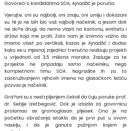
Govoreći o kandidatima SDA, Ajnadžić je poručio:
Vjerujte, oni su najbolji, oni znaju, oni umiju i dokazani
su. Ni ja ne bih bio vaš najbolji načelnik, a jesam dok
ne do?e drugi, da nema vlasti na kantonu, entitetu i
državi koja me prati. Zato nam je iznimno važno da
imamo vlast po vertikali, kazao je Ajnadžić i dodao
kako se u mjesnoj zajednici trenutno realizuju projekti
u vrijednoti od 3,5 miliona maraka. Zasluge za te
projekte ne pripadaju samo načelniku, nego
kompletnom timu SDA. Nagradite ih za to
zaokruživanjem njihovih imena na glasačkom listiću
pozvao je načelnik.
Gra?ani su s nestrpljenjem čekali da čuju poruke prof.
dr. Sebije Izetbegović. Dok je izlazila za govornicu
prolamao se gromoglasan pljesek. Ona je na
početku obraćanja istakla da je prvi put u ovom
naselju, i da je ganuta pažnjom kojem je