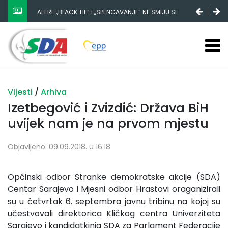
AFERE „BLACK TIE“ I „SPENGAVANJE“ NE SMIJU SE
ZATAŠKATI
Vijesti
/
Arhiva
Izetbegović i Zvizdić: Država BiH
uvijek nam je na prvom mjestu
Objavljeno: 09.09.2018. u 16:18
Općinski odbor Stranke demokratske akcije (SDA)
Centar Sarajevo i Mjesni odbor Hrastovi oraganizirali
su u četvrtak 6. septembra javnu tribinu na kojoj su
učestvovali direktorica Kličkog centra Univerziteta
Sarajevo i kandidatkinja SDA za Parlament Federacije