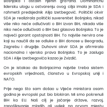
Bošnjaka i ostalih njenih gra?ana. Dominantnu
lidersku ulogu u ostvarenju ovog cilja imala je SDA i
rahmetli predsjednik Alija Izetbegović. Politički okvir
SDA je realizirala politički suverenitet Bošnjaka, nikad
više niko neće odlučivati o BiH izvan BiH, nikada više
niko neće odlučivati o BiH bez glasova Bošnjaka. To je
najveći garant opstojnosti BiH. To najviše nervira one
koji su naučili da se odluke o BiH donose u Beogradu,
Zagrebu i drugdje. Duhovni okvir SDA je afirmirala
nacionalna i vjerska prava Bošnjaka. To je zasluga
SDA i Alije Izetbegovića kazao je Zvizdić.
On je istakao da Bošnjacima najviše treba sistem
evropskih vrijednosti, članstvo u Evropskoj uniji i
NATO.
Prije nego što sam došao u Vijeće ministara osam
godina je evropski put bio blokiran. Mi smo pokrenuli
BiH ka EU. Naš cilj je jačanje države, razvoj,
zapošljavanje mladih, ali uvijek na prvom mjestu