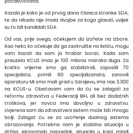
počastvovana.
Kazala je kako je od prvog dana članica stranke SDA,
te da nikada nije imala dvojbe za koga glasati, uvijek
su to bili kandidati SDA.
Od vas, prije svega, očekujem da iza?ete na izbore.
Kao neko ko očekuje da ga zaokružite na listiću, mogu
vam kazati da sam ja hrabar borac. Kada sam
preuzela KCUS imao je 100 milona maraka duga. Za
kratko vrijeme smo ga stabilizirali, zaposlili 70
specijalista, primili 60 specijalizanata, zanovili
aparaturu Mi smo mali grad u Sarajevu, ima nas 3.300
na KCUS-u. Obećavam vam da ću se zalagati za
reformu zdravstva u Federaciji BiH, ali bez dodatnih
troškova, jer novca ima dovoljno u zdravstvu.
Uvjerena sam da zdravstveni sistem može biti mnogo
bolji. Zalagat ću se za uvo?enje dualnog sistema
obrazovanja. Potrebna nam je stabilna situacija u
državi, ekonomski napredak, situacija u kojoj mladi