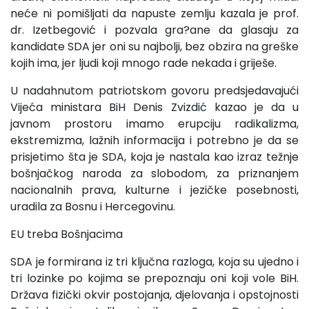
neće ni pomišljati da napuste zemlju kazala je prof.
dr. Izetbegović i pozvala gra?ane da glasaju za
kandidate SDA jer oni su najbolji, bez obzira na greške
kojih ima, jer ljudi koji mnogo rade nekada i griješe.
U nadahnutom patriotskom govoru predsjedavajući
Vijeća ministara BiH Denis Zvizdić kazao je da u
javnom prostoru imamo erupciju radikalizma,
ekstremizma, lažnih informacija i potrebno je da se
prisjetimo šta je SDA, koja je nastala kao izraz težnje
bošnjačkog naroda za slobodom, za priznanjem
nacionalnih prava, kulturne i jezičke posebnosti,
uradila za Bosnu i Hercegovinu.
EU treba Bošnjacima
SDA je formirana iz tri ključna razloga, koja su ujedno i
tri lozinke po kojima se prepoznaju oni koji vole BiH.
Država fizički okvir postojanja, djelovanja i opstojnosti