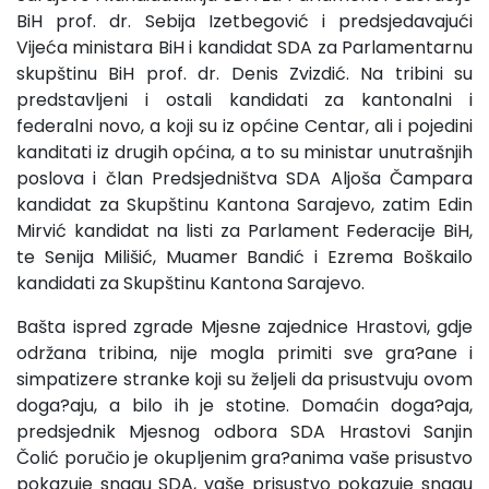
BiH prof. dr. Sebija Izetbegović i predsjedavajući
Vijeća ministara BiH i kandidat SDA za Parlamentarnu
skupštinu BiH prof. dr. Denis Zvizdić. Na tribini su
predstavljeni i ostali kandidati za kantonalni i
federalni novo, a koji su iz općine Centar, ali i pojedini
kanditati iz drugih općina, a to su ministar unutrašnjih
poslova i član Predsjedništva SDA Aljoša Čampara
kandidat za Skupštinu Kantona Sarajevo, zatim Edin
Mirvić kandidat na listi za Parlament Federacije BiH,
te Senija Milišić, Muamer Bandić i Ezrema Boškailo
kandidati za Skupštinu Kantona Sarajevo.
Bašta ispred zgrade Mjesne zajednice Hrastovi, gdje
održana tribina, nije mogla primiti sve gra?ane i
simpatizere stranke koji su željeli da prisustvuju ovom
doga?aju, a bilo ih je stotine. Domaćin doga?aja,
predsjednik Mjesnog odbora SDA Hrastovi Sanjin
Čolić poručio je okupljenim gra?anima vaše prisustvo
pokazuje snagu SDA, vaše prisustvo pokazuje snagu