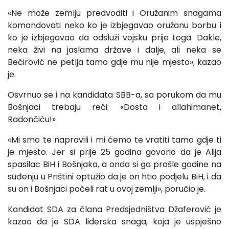
«Ne može zemlju predvoditi i Oružanim snagama
komandovati neko ko je izbjegavao oružanu borbu i
ko je izbjegavao da odsluži vojsku prije toga. Dakle,
neka živi na jaslama države i dalje, ali neka se
Bećirović ne petlja tamo gdje mu nije mjesto», kazao
je.
Osvrnuo se i na kandidata SBB-a, sa porukom da mu
Bošnjaci trebaju reći: «Dosta i allahimanet,
Radončiću!»
«Mi smo te napravili i mi ćemo te vratiti tamo gdje ti
je mjesto. Jer si prije 25 godina govorio da je Alija
spasilac BiH i Bošnjaka, a onda si ga prošle godine na
suđenju u Prištini optužio da je on htio podjelu BiH, i da
su on i Bošnjaci počeli rat u ovoj zemlji», poručio je.
Kandidat SDA za člana Predsjedništva Džaferović je
kazao da je SDA liderska snaga, koja je uspješno