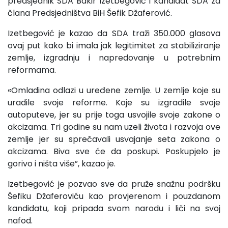
predsjednik SDA Bakir Izetbegović i kandidat SDA za
člana Predsjedništva BiH Šefik Džaferović.
Izetbegović je kazao da SDA traži 350.000 glasova
ovaj put kako bi imala jak legitimitet za stabiliziranje
zemlje, izgradnju i napredovanje u potrebnim
reformama.
«Omladina odlazi u uređene zemlje. U zemlje koje su
uradile svoje reforme. Koje su izgradile svoje
autoputeve, jer su prije toga usvojile svoje zakone o
akcizama. Tri godine su nam uzeli života i razvoja ove
zemlje jer su sprečavali usvajanje seta zakona o
akcizama. Biva sve će da poskupi. Poskupjelo je
gorivo i ništa više”, kazao je.
Izetbegović je pozvao sve da pruže snažnu podršku
Šefiku Džaferoviću kao provjerenom i pouzdanom
kandidatu, koji pripada svom narodu i liči na svoj
nafod.