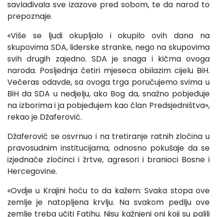
savlađivala sve izazove pred sobom, te da narod to
prepoznaje.
«Više se ljudi okupljalo i okupilo ovih dana na
skupovima SDA, liderske stranke, nego na skupovima
svih drugih zajedno. SDA je snaga i kičma ovoga
naroda. Posljednja četiri mjeseca obilazim cijelu BiH.
Večeras odavde, sa ovoga trga poručujemo svima u
BiH da SDA u nedjelju, ako Bog da, snažno pobjeđuje
na izborima i ja pobjeđujem kao član Predsjedništva»,
rekao je Džaferović.
Džaferović se osvrnuo i na tretiranje ratnih zločina u
pravosudnim institucijama, odnosno pokušaje da se
izjednače zločinci i žrtve, agresori i branioci Bosne i
Hercegovine.
«Ovdje u Krajini hoću to da kažem: Svaka stopa ove
zemlje je natopljena krvlju. Na svakom pedlju ove
zemlje treba učiti Fatihu. Nisu kažnjeni oni koji su palili