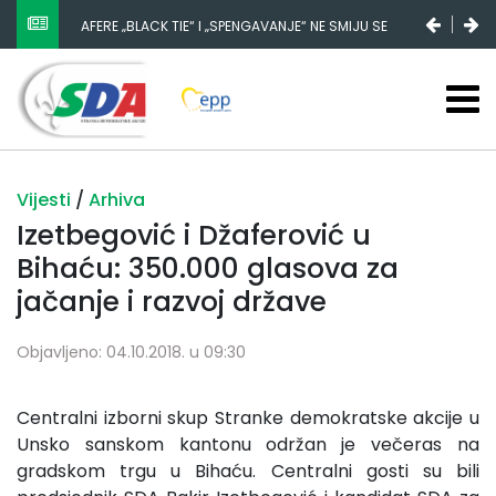
AFERE „BLACK TIE“ I „SPENGAVANJE“ NE SMIJU SE
ZATAŠKATI
Vijesti
/
Arhiva
Izetbegović i Džaferović u
Bihaću: 350.000 glasova za
jačanje i razvoj države
Objavljeno: 04.10.2018. u 09:30
Centralni izborni skup Stranke demokratske akcije u
Unsko sanskom kantonu održan je večeras na
gradskom trgu u Bihaću. Centralni gosti su bili