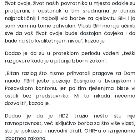
život ovdje, život naših povratnika u mjesta odakle su
protjerani, i opstanak u tim sredinama je danas
najpraktičniji i najbolji vid borbe za cjelovitu BiH i ja
sam vam na tome zahvalan. Vlasti BiH moraju učiniti
sve da vaš život ovdje bude dostojan čovjeka i da
bude na što kvalitetnijem nivou“, kazao je.
Dodao je da su u proteklom periodu vođeni „teški
razgovore kada je u pitanju Izborni zakon“.
„Bitan razlog što nismo prihvatali pragove za Dom
naoda FBiH jeste pozicija Bošnjaka u Livanjskom i
Posavskom kantonu, jer po tim rješenjima biste vi
ostali bez predstavnika. Mi to nikada nećemo
dozvoliti“, kazao je.
Dodao je da je HDZ tražio nešto što nije
ravnopravnost, već isključivo borba za što više vlasti,
što je pokazao i navodni draft OHR-a o izmjenama
izbornog zakona.