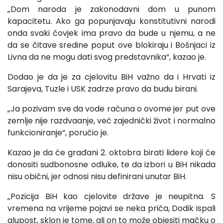
„Dom naroda je zakonodavni dom u punom
kapacitetu. Ako ga popunjavaju konstitutivni narodi
onda svaki čovjek ima pravo da bude u njemu, a ne
da se čitave sredine poput ove blokiraju i Bošnjaci iz
Livna da ne mogu dati svog predstavnika“, kazao je.
Dodao je da je za cjelovitu BiH važno da i Hrvati iz
Sarajeva, Tuzle i USK zadrze pravo da budu birani.
„Ja pozivam sve da vode računa o ovome jer put ove
zemlje nije razdvaanje, već zajednički život i normalno
funkcioniranje“, poručio je.
Kazao je da će građani 2. oktobra birati lidere koji će
donositi sudbonosne odluke, te da izbori u BiH nikada
nisu obični, jer odnosi nisu definirani unutar BiH.
„Pozicija BiH kao cjelovite države je neupitna. S
vremena na vrijeme pojavi se neka priča, Dodik ispali
glupost, sklon je tome, ali on to može objesiti mačku o