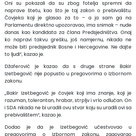
Oni su pokazali da su zbog fotelja spremni da
naprave štetu, kao što je taj zakon o prebivalištu.
Čovjeka koji je glasao za to – a ja sam ga na
Parlamentu direktno upozoravao, ima snimak – nude
danas kao kandidata za člana Predsjedništva. Onaj
ko napravi takvu grešku, još namjernu, nikada ne
može biti predsjednik Bosne i Hercegovine. Ne dajte
to ljudi“, kazao je.
Džaferović je kazao da s druge strane Bakir
Izetbegović nije popustio u pregovorima o Izbornom
zakonu.
„Bakir Izetbegović je čovjek koji ima znanje, koji je
razuman, tolerantan, hrabar, strpljv i vrlo odlučan. On
i SDA nikada ne bi uradili ovu stvar koju su uradili ovi sa
prebivalištem“, kazao je.
Dodao je da je Izetbegović učestvovao u
pregovorima o Izbornom zakonu, zagovarao