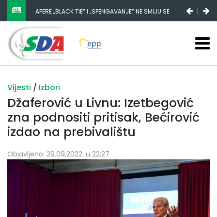
NESTANAK 780.000 EURA IZ IGMANA NE MOŽE BITI
SLUČAJNI PREVID, ODGOVORNOST MORAJU SNOSITI
VLADA FBIH I NJENI KADROVI
Vijesti
/
Izbori
Džaferović u Livnu: Izetbegović
zna podnositi pritisak, Bećirović
izdao na prebivalištu
Objavljeno: 29.09.2022. u 22:27