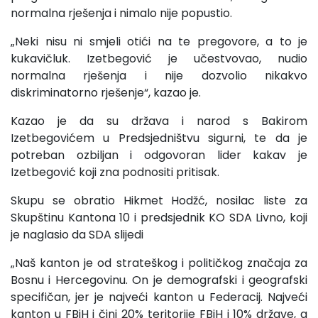
normalna rješenja i nimalo nije popustio.
„Neki nisu ni smjeli otići na te pregovore, a to je
kukavičluk. Izetbegović je učestvovao, nudio
normalna rješenja i nije dozvolio nikakvo
diskriminatorno rješenje“, kazao je.
Kazao je da su država i narod s Bakirom
Izetbegovićem u Predsjedništvu sigurni, te da je
potreban ozbiljan i odgovoran lider kakav je
Izetbegović koji zna podnositi pritisak.
Skupu se obratio Hikmet Hodžć, nosilac liste za
Skupštinu Kantona 10 i predsjednik KO SDA Livno, koji
je naglasio da SDA slijedi
„Naš kanton je od strateškog i političkog značaja za
Bosnu i Hercegovinu. On je demografski i geografski
specifičan, jer je najveći kanton u Federacij. Najveći
kanton u FBiH i čini 20% teritorije FBiH i 10% države, a