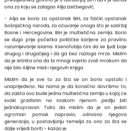
ona za koju se zalagao Alija Izetbegović.
- Alija se borio za opstanak BiH, za fizički opstanak
bošnjačkog naroda, za očuvanje onoga što je sadržaj
Bosne i Hercegovine. BiH je multietična zemlja. Borio
se dugo prije početka političke karijere za pravilno
razumijevanje islama. Ksenofobija čini da se ljudi boje
drugog i drugačijeg i da ga bez razloga mrze. Mislim
da je istinita ona da bi mnogi svjetlo zvali mrakom da
nije bilo Alijine misli i njegovih knjiga.
Mislim da je sve to za šta se on borio opstalo i
unaprijeđeno. Na nama je da konačno dovršimo to,
da zaista ovo bude jedna multietična zemlja u kojoj će
svaki građanin na svakom njenom pedlju biti
jednakopravan. Tako da mislim da je on jedan
ogroman pomak napravio, odnosno njegova
generacija, u postavljanju temelja za ono za šta se
dalje vrijedi boriti - kazao je.