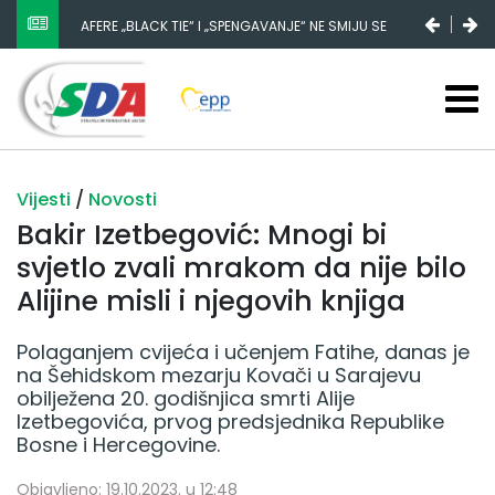
NESTANAK 780.000 EURA IZ IGMANA NE MOŽE BITI
SLUČAJNI PREVID, ODGOVORNOST MORAJU SNOSITI
VLADA FBIH I NJENI KADROVI
Vijesti
/
Novosti
Bakir Izetbegović: Mnogi bi
svjetlo zvali mrakom da nije bilo
Alijine misli i njegovih knjiga
Polaganjem cvijeća i učenjem Fatihe, danas je
na Šehidskom mezarju Kovači u Sarajevu
obilježena 20. godišnjica smrti Alije
Izetbegovića, prvog predsjednika Republike
Bosne i Hercegovine.
Objavljeno: 19.10.2023. u 12:48