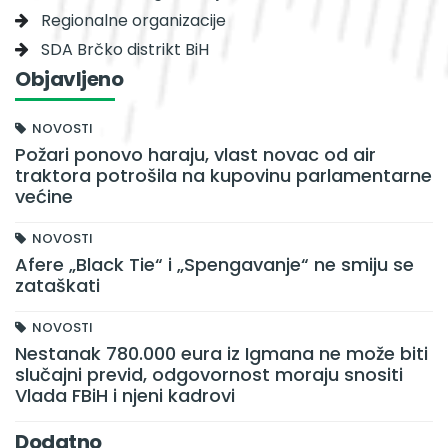
Regionalne organizacije
SDA Brčko distrikt BiH
Objavljeno
NOVOSTI
Požari ponovo haraju, vlast novac od air
traktora potrošila na kupovinu parlamentarne
većine
NOVOSTI
Afere „Black Tie“ i „Spengavanje“ ne smiju se
zataškati
NOVOSTI
Nestanak 780.000 eura iz Igmana ne može biti
slučajni previd, odgovornost moraju snositi
Vlada FBiH i njeni kadrovi
Dodatno