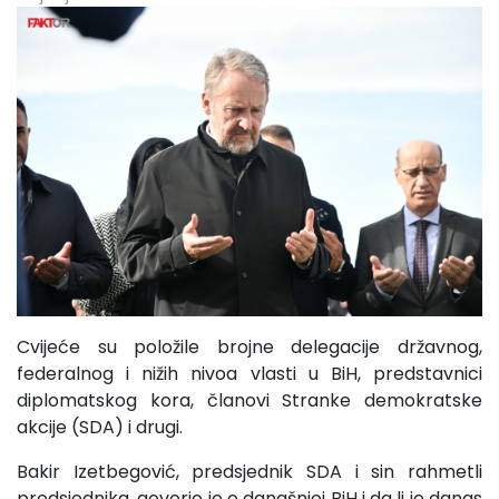
Cvijeće su položile brojne delegacije državnog,
federalnog i nižih nivoa vlasti u BiH, predstavnici
diplomatskog kora, članovi Stranke demokratske
akcije (SDA) i drugi.
Bakir Izetbegović, predsjednik SDA i sin rahmetli
predsjednika, govorio je o današnjoj BiH i da li je danas