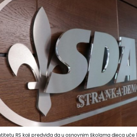
ntitetu RS koji predviđa da u osnovnim školama djeca uče