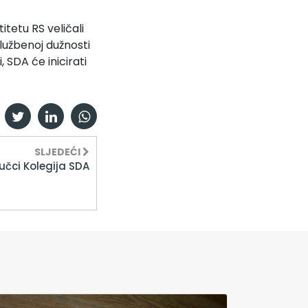
tetu RS veličali
službenoj dužnosti
, SDA će inicirati
SLJEDEĆI
jučci Kolegija SDA