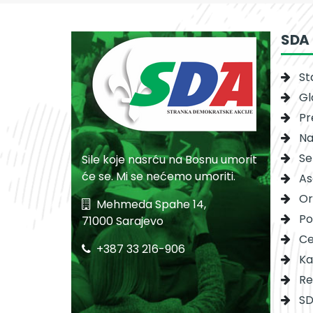
SDA
St
Gl
Pr
Na
Se
Sile koje nasrću na Bosnu umorit
će se. Mi se nećemo umoriti.
As
Or
Mehmeda Spahe 14,
Po
71000 Sarajevo
Ce
+387 33 216-906
Ka
Re
SD