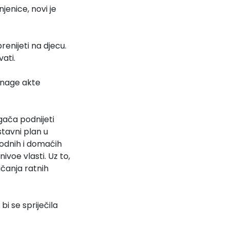
njenice, novi je
renijeti na djecu.
ati.
snage akte
gača podnijeti
tavni plan u
odnih i domaćih
voe vlasti. Uz to,
ičanja ratnih
i se spriječila