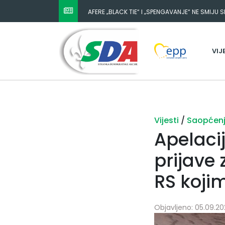
AFERE „BLACK TIE“ I „SPENGAVANJE“ NE SMIJU 
VIJ
Vijesti
/
Saopćen
Apelaci
prijave
RS kojim
Objavljeno: 05.09.20