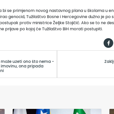
a bi se primjenom novog nastavnog plana u školama u enti
egirao genocid, Tužilaštvo Bosne i Hercegovine dužno je po 
postupak protiv ministrice Željke Stojičić. Ako se to ne desi
e prijave po kojoj će Tužilaštvo BiH morati postupiti.
e može uzeti ono što nema -
Zakl
imovinu, ona pripada
ni