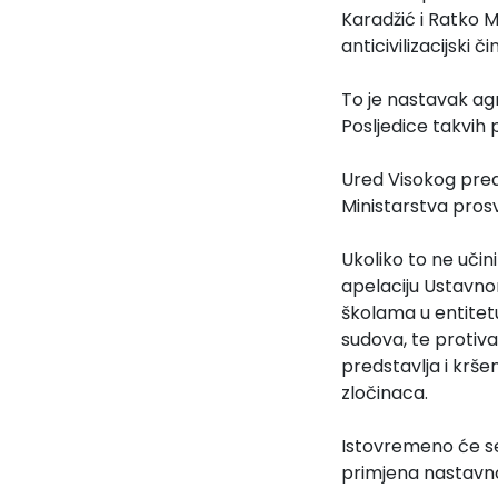
Karadžić i Ratko Ml
anticivilizacijski či
To je nastavak agre
Posljedice takvi
Ured Visokog pred
Ministarstva prosvj
Ukoliko to ne uči
apelaciju Ustavno
školama u entitet
sudova, te protiva
predstavlja i krše
zločinaca.
Istovremeno će se 
primjena nastavno