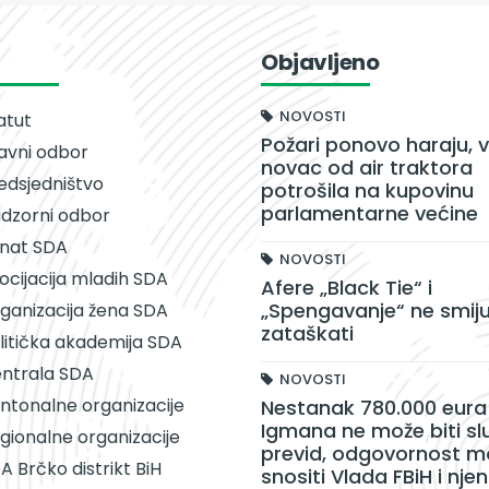
Objavljeno
NOVOSTI
atut
Požari ponovo haraju, v
avni odbor
novac od air traktora
edsjedništvo
potrošila na kupovinu
parlamentarne većine
dzorni odbor
nat SDA
NOVOSTI
ocijacija mladih SDA
Afere „Black Tie“ i
„Spengavanje“ ne smiju
ganizacija žena SDA
zataškati
litička akademija SDA
ntrala SDA
NOVOSTI
ntonalne organizacije
Nestanak 780.000 eura 
Igmana ne može biti sl
gionalne organizacije
previd, odgovornost m
A Brčko distrikt BiH
snositi Vlada FBiH i njen