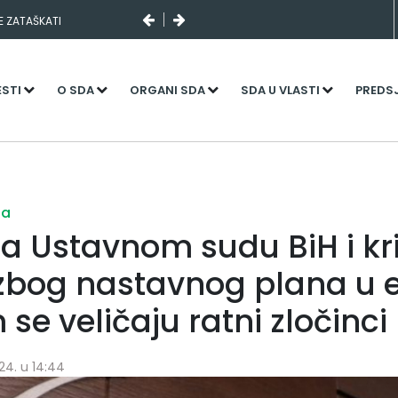
SE ZATAŠKATI
ESTI
O SDA
ORGANI SDA
SDA U VLASTI
PREDS
ja
ja Ustavnom sudu BiH i kr
 zbog nastavnog plana u e
 se veličaju ratni zločinci
24. u 14:44