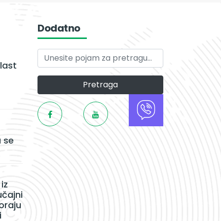
Dodatno
last
Pretraga
 se
iz
učajni
oraju
i