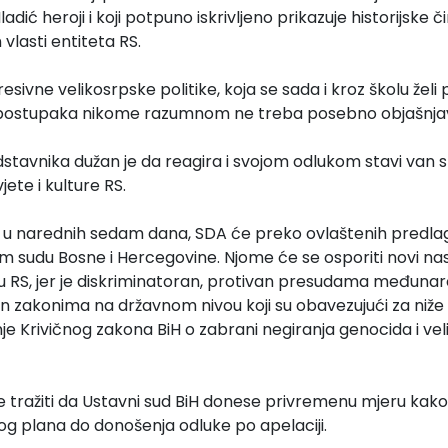
adić heroji i koji potpuno iskrivljeno prikazuje historijske či
n vlasti entiteta RS.
sivne velikosrpske politike, koja se sada i kroz školu želi p
h postupaka nikome razumnom ne treba posebno objašnjav
stavnika dužan je da reagira i svojom odlukom stavi van 
ete i kulture RS.
ni u narednih sedam dana, SDA će preko ovlaštenih predla
m sudu Bosne i Hercegovine. Njome će se osporiti novi nas
u RS, jer je diskriminatoran, protivan presudama međunar
n zakonima na državnom nivou koji su obavezujući za niže ni
nje Krivičnog zakona BiH o zabrani negiranja genocida i vel
tražiti da Ustavni sud BiH donese privremenu mjeru kako b
g plana do donošenja odluke po apelaciji.