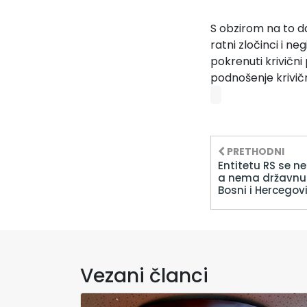
S obzirom na to d
ratni zločinci i n
pokrenuti krivični 
podnošenje krivičn
PRETHODNI
Entitetu RS se n
a nema državnu 
Bosni i Hercegovi
Vezani članci