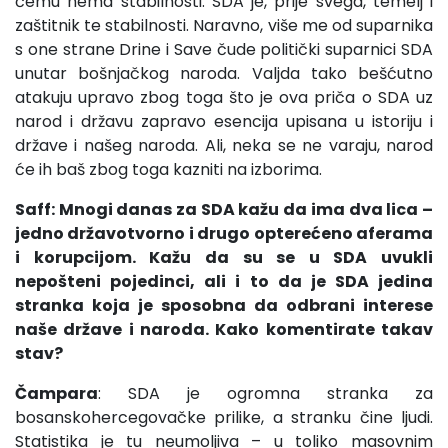
čemu nema stabilnosti. SDA je, prije svega, temelj i
zaštitnik te stabilnosti. Naravno, više me od suparnika
s one strane Drine i Save čude politički suparnici SDA
unutar bošnjačkog naroda. Valjda tako bešćutno
atakuju upravo zbog toga što je ova priča o SDA uz
narod i državu zapravo esencija upisana u istoriju i
države i našeg naroda. Ali, neka se ne varaju, narod
će ih baš zbog toga kazniti na izborima.
Saff: Mnogi danas za SDA kažu da ima dva lica –
jedno državotvorno i drugo opterećeno aferama
i korupcijom. Kažu da su se u SDA uvukli
nepošteni pojedinci, ali i to da je SDA jedina
stranka koja je sposobna da odbrani interese
naše države i naroda. Kako komentirate takav
stav?
Čampara
: SDA je ogromna stranka za
bosanskohercegovačke prilike, a stranku čine ljudi.
Statistika je tu neumoljiva – u toliko masovnim