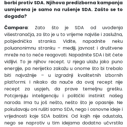
borbi protiv SDA. Njihova predizborna kampanja
usmjerena je samo na rušenje SDA. Zašto se to
događa?
Čampara
: Zato što je SDA od uvođenja
višestranačja, za što je u to vrijeme najviše i zaslužna,
pobjednička stranka. Vidite, napadnite neku
poluanonimnu stranku – mediji, javnost i društvene
mreže na to neće reagovati. Napadnite SDA i bit ćete
vidljivi. To je njihov recept. U njega ulažu jako puno
energije, pa nerijetko zakažu u onome što bi trebalo
biti najvažnije – u izgradnji kvalitetnih izbornih
platformi. I nikako da nauče da ovaj recept nije
recept za uspjeh, da prave temeljnu grešku.
Potcjenjuju inteligenciju i politički instinkt našeg
naroda. Ima tu još nešto, nešto što je opasnije. Ne
pokušavaju oni rušiti samo SDA, nego i osnovne ideje i
vrijednosti koje SDA baštini. Od kojih nije odustala,
nego se naprotiv u tim idejama dodatno učvrstila