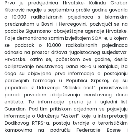
Prvo je predsjednica Hrvatske, Kolinda Grabar
Kitarović negdje u septembru prošle godine govorila
o 10.000 radikaliziranih pojedinaca s islamskim
predznakom u Bosni i Hercegovini, pozivajući se na
podatke Sigurnosno-obavještajne agencije Hrvatske.
To je demantirano samim izvještajem SOA-e, u kojem
se podatak o 10.000 radikaliziranih pojedinaca
odnosio na prostor država “jugoistočnog susjedstva”
Hrvatske. Zatim se, početkom ove godine, desilo
obilježavanje neustavnog Dana RS-a u Banjaluci, iza
čega su objavljene prve informacije o postojanju
paravojnih formacija u Republici Srpskoj, čiji su
pripadnici iz Udruženja “Srbska čast” prisustvovali
paradi povodom obilježavanja neustavnog dana
entiteta. Te informacije prenio je i ugledni list
Guardian. Pod tim pritiskom odjednom se pojavljuju
informacije o Udruženju “Askeri”, koje, u interpretaciji
Dodikovog RTRS-a, postaju tvrdnje o terorističkim
kampovima na području Federacije Bosne i