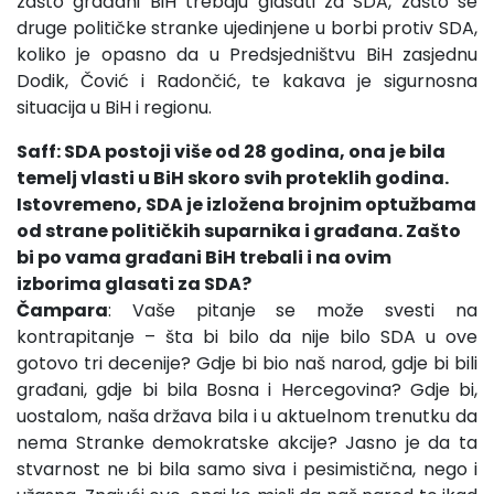
zašto građani BiH trebaju glasati za SDA, zašto se
druge političke stranke ujedinjene u borbi protiv SDA,
koliko je opasno da u Predsjedništvu BiH zasjednu
Dodik, Čović i Radončić, te kakava je sigurnosna
situacija u BiH i regionu.
Saff: SDA postoji više od 28 godina, ona je bila
temelj vlasti u BiH skoro svih proteklih godina.
Istovremeno, SDA je izložena brojnim optužbama
od strane političkih suparnika i građana. Zašto
bi po vama građani BiH trebali i na ovim
izborima glasati za SDA?
Čampara
: Vaše pitanje se može svesti na
kontrapitanje – šta bi bilo da nije bilo SDA u ove
gotovo tri decenije? Gdje bi bio naš narod, gdje bi bili
građani, gdje bi bila Bosna i Hercegovina? Gdje bi,
uostalom, naša država bila i u aktuelnom trenutku da
nema Stranke demokratske akcije? Jasno je da ta
stvarnost ne bi bila samo siva i pesimistična, nego i