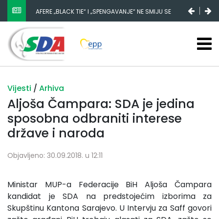
AFERE „BLACK TIE“ I „SPENGAVANJE“ NE SMIJU SE
NESTANAK 780.000 EURA IZ IGMANA NE MOŽE BITI
ZATAŠKATI
SLUČAJNI PREVID, ODGOVORNOST MORAJU SNOSITI
VLADA FBIH I NJENI KADROVI
Vijesti
/
Arhiva
Aljoša Čampara: SDA je jedina
sposobna odbraniti interese
države i naroda
Objavljeno: 30.09.2018. u 12:11
Ministar MUP-a Federacije BiH Aljoša Čampara
kandidat je SDA na predstojećim izborima za
Skupštinu Kantona Sarajevo. U Intervju za Saff govori