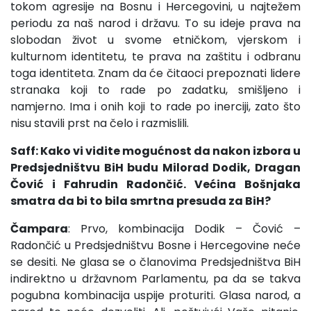
tokom agresije na Bosnu i Hercegovini, u najtežem
periodu za naš narod i državu. To su ideje prava na
slobodan život u svome etničkom, vjerskom i
kulturnom identitetu, te prava na zaštitu i odbranu
toga identiteta. Znam da će čitaoci prepoznati lidere
stranaka koji to rade po zadatku, smišljeno i
namjerno. Ima i onih koji to rade po inerciji, zato što
nisu stavili prst na čelo i razmislili.
Saff: Kako vi vidite mogućnost da nakon izbora u
Predsjedništvu BiH budu Milorad Dodik, Dragan
Čović i Fahrudin Radončić. Većina Bošnjaka
smatra da bi to bila smrtna presuda za BiH?
Čampara
: Prvo, kombinacija Dodik – Čović –
Radončić u Predsjedništvu Bosne i Hercegovine neće
se desiti. Ne glasa se o članovima Predsjedništva BiH
indirektno u državnom Parlamentu, pa da se takva
pogubna kombinacija uspije proturiti. Glasa narod, a