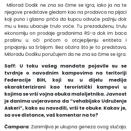
Milorad Dodik ne zna sa čime se igra, iako ja na te
njegove predstave gledam kao na prodavca na pijaci
koji puno i glasno priča da kupcu odvuče pažnju dok
mu u kesu ubacuje trulo voće. Tu prezaduženu, trulu
ekonomiju on prodaje građanima RS-a dok im baca
prašinu u oči pričom o otcjepljenju entiteta i
pripajanju sa Srbijom. Bez obzira što je to predstava,
Miloradu Dodiku poručujem da ne zna sa čime se igra.
Saff: U toku vašeg mandata pojavile su se
tvrdnje o navodnim kampovima na teritoriji
Federacije BiH, koji su u dijelu medija
okarakterizirani kao teroristički kampovi u
kojima se vrši vojna obuka maloljetnika. Javnost
je danima uvjeravana da “vehabijsko Udruženje
Askeri”, kako su navodili, vrši te obuke. Kakav je,
sa ove distance, vaš komentar na to?
Čampara
: Zanimljiva je ukupna geneza ovog slučaja.