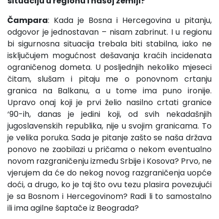
situaciju u regionu i našoj zemlji?
Čampara
: Kada je Bosna i Hercegovina u pitanju,
odgovor je jednostavan – nisam zabrinut. I u regionu
bi sigurnosna situacija trebala biti stabilna, iako ne
isključujem mogućnost dešavanja kraćih incidenata
ograničenog dometa. U posljednjih nekoliko mjeseci
čitam, slušam i pitaju me o ponovnom crtanju
granica na Balkanu, a u tome ima puno ironije.
Upravo onaj koji je prvi želio nasilno crtati granice
‘90-ih, danas je jedini koji, od svih nekadašnjih
jugoslavenskih republika, nije u svojim granicama. To
je velika poruka. Sada je pitanje zašto se naša država
ponovo ne zaobilazi u pričama o nekom eventualno
novom razgraničenju između Srbije i Kosova? Prvo, ne
vjerujem da će do nekog novog razgraničenja uopće
doći, a drugo, ko je taj što ovu tezu plasira povezujući
je sa Bosnom i Hercegovinom? Radi li to samostalno
ili ima agilne šaptače iz Beograda?