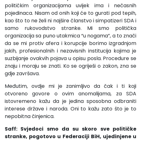
političkim organizacijama uvijek ima i nečasnih
pojedinaca. Nisam od onih koji će to gurati pod tepih,
kao što to ne želi ni najšire članstvo i simpatizeri SDA i
samo rukovodstvo stranke. Mi smo politička
organizacija sa puno utakmica “u nogama”, a to znači
da se mi protiv afera i korupcije borimo izgradnjom
jakih, profesionalnih i nezavisnih institucija kojima je
suzbijanje ovakvih pojava u opisu posla. Procedure se
znaju i moraju se znati. Ko se ogriješi o zakon, zna se
gdje završava.
Međutim, ovdje mi je zanimljivo da čak i ti koji
otvoreno govore o ovim anomalijama, za SDA
istovremeno kažu da je jedina sposobna odbraniti
interese države i naroda. Oni to kažu zato što je to
nepobitna činjenica.
Saff: Svjedoci smo da su skoro sve političke
stranke, pogotovo u Federaciji BiH, ujedinjene u