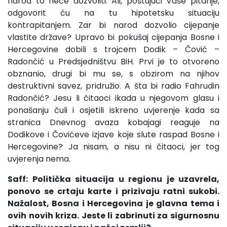
narod to neće dozvoliti. Ali, poštujući Vaše pitanje,
odgovorit ću na tu hipotetsku situaciju
kontrapitanjem. Zar bi narod dozvolio cijepanje
vlastite države? Upravo bi pokušaj cijepanja Bosne i
Hercegovine dobili s trojcem Dodik – Čović –
Radončić u Predsjedništvu BiH. Prvi je to otvoreno
obznanio, drugi bi mu se, s obzirom na njihov
destruktivni savez, pridružio. A šta bi radio Fahrudin
Radončić? Jesu li čitaoci ikada u njegovom glasu i
ponašanju čuli i osjetili iskreno uvjerenje kada sa
stranica Dnevnog avaza kobajagi reaguje na
Dodikove i Čovićeve izjave koje slute raspad Bosne i
Hercegovine? Ja nisam, a nisu ni čitaoci, jer tog
uvjerenja nema.
Saff: Politička situacija u regionu je uzavrela,
ponovo se crtaju karte i prizivaju ratni sukobi.
Nažalost, Bosna i Hercegovina je glavna tema i
ovih novih kriza. Jeste li zabrinuti za sigurnosnu