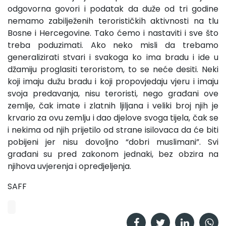
odgovorna govori i podatak da duže od tri godine
nemamo zabilježenih terorističkih aktivnosti na tlu
Bosne i Hercegovine. Tako ćemo i nastaviti i sve što
treba poduzimati. Ako neko misli da trebamo
generalizirati stvari i svakoga ko ima bradu i ide u
džamiju proglasiti teroristom, to se neće desiti. Neki
koji imaju dužu bradu i koji propovjedaju vjeru i imaju
svoja predavanja, nisu teroristi, nego građani ove
zemlje, čak imate i zlatnih ljiljana i veliki broj njih je
krvario za ovu zemlju i dao djelove svoga tijela, čak se
i nekima od njih prijetilo od strane isilovaca da će biti
pobijeni jer nisu dovoljno “dobri muslimani”. Svi
građani su pred zakonom jednaki, bez obzira na
njihova uvjerenja i opredjeljenja.
SAFF