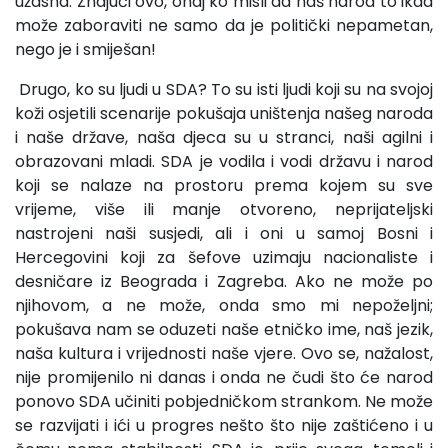
užasna. Znajući ovo, onaj ko misli da naš narod to ikad
može zaboraviti ne samo da je politički nepametan,
nego je i smiješan!
Drugo, ko su ljudi u SDA? To su isti ljudi koji su na svojoj
koži osjetili scenarije pokušaja uništenja našeg naroda
i naše države, naša djeca su u stranci, naši agilni i
obrazovani mladi. SDA je vodila i vodi državu i narod
koji se nalaze na prostoru prema kojem su sve
vrijeme, više ili manje otvoreno, neprijateljski
nastrojeni naši susjedi, ali i oni u samoj Bosni i
Hercegovini koji za šefove uzimaju nacionaliste i
desničare iz Beograda i Zagreba. Ako ne može po
njihovom, a ne može, onda smo mi nepoželjni;
pokušava nam se oduzeti naše etničko ime, naš jezik,
naša kultura i vrijednosti naše vjere. Ovo se, nažalost,
nije promijenilo ni danas i onda ne čudi što će narod
ponovo SDA učiniti pobjedničkom strankom. Ne može
se razvijati i ići u progres nešto što nije zaštićeno i u