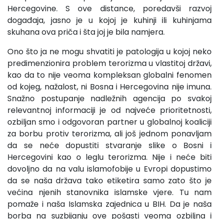
Hercegovine. S ove distance, poredavši razvoj
događaja, jasno je u kojoj je kuhinji ili kuhinjama
skuhana ova priča i šta joj je bila namjera.
Ono što ja ne mogu shvatiti je patologija u kojoj neko
predimenzionira problem terorizma u vlastitoj državi,
kao da to nije veoma kompleksan globalni fenomen
od kojeg, nažalost, ni Bosna i Hercegovina nije imuna.
Snažno postupanje nadležnih agencija po svakoj
relevantnoj informaciji je od najveće prioritetnosti,
ozbiljan smo i odgovoran partner u globalnoj koaliciji
za borbu protiv terorizma, ali još jednom ponavljam
da se neće dopustiti stvaranje slike o Bosni i
Hercegovini kao o leglu terorizma. Nije i neće biti
dovoljno da na valu islamofobije u Evropi dopustimo
da se naša država tako etiketira samo zato što je
većina njenih stanovnika islamske vjere. Tu nam
pomaže i naša Islamska zajednica u BIH. Da je naša
borba na suzbijanju ove pošasti veoma ozbiljna i