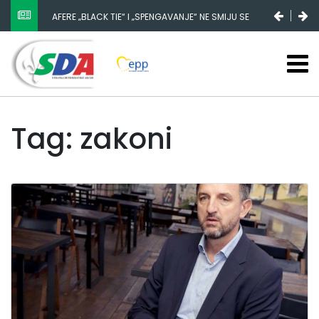
AFERE „BLACK TIE“ I „SPENGAVANJE“ NE SMIJU SE
ZATAŠKATI
Tag: zakoni