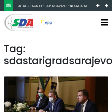
AFERE „BLACK TIE“ I „SPENGAVANJE“ NE SMIJU SE
ZATAŠKATI
Tag:
sdastarigradsarajev