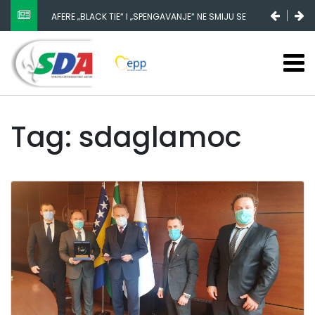
AFERE „BLACK TIE“ I „SPENGAVANJE“ NE SMIJU SE
ZATAŠKATI
Tag: sdaglamoc