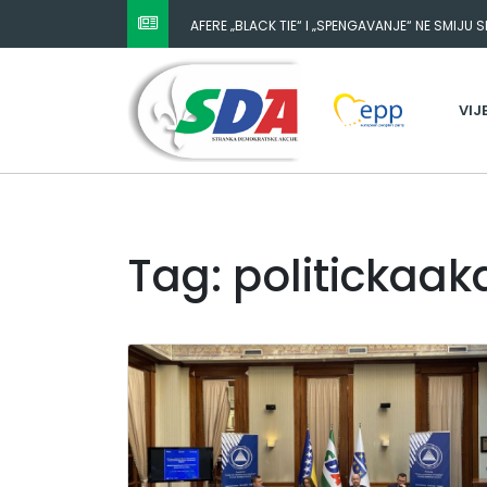
AFERE „BLACK TIE“ I „SPENGAVANJE“ NE SMIJU 
VIJ
Tag: politickaa