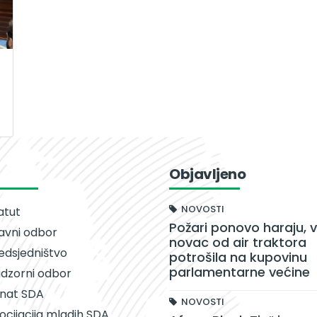
Objavljeno
NOVOSTI
atut
Požari ponovo haraju, v
avni odbor
novac od air traktora
edsjedništvo
potrošila na kupovinu
parlamentarne većine
dzorni odbor
nat SDA
NOVOSTI
ocijacija mladih SDA