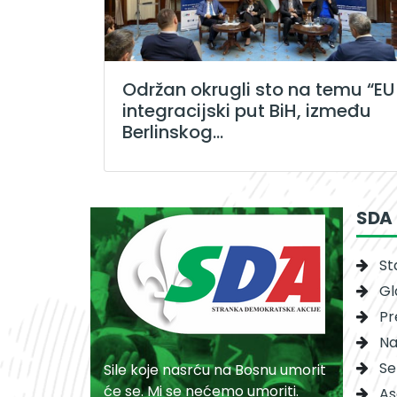
Održan okrugli sto na temu “EU
integracijski put BiH, između
Berlinskog...
SDA
St
Gl
Pr
Na
Se
Sile koje nasrću na Bosnu umorit
će se. Mi se nećemo umoriti.
As