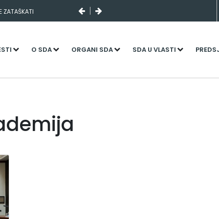
SE ZATAŠKATI
ESTI
O SDA
ORGANI SDA
SDA U VLASTI
PREDS
kademija