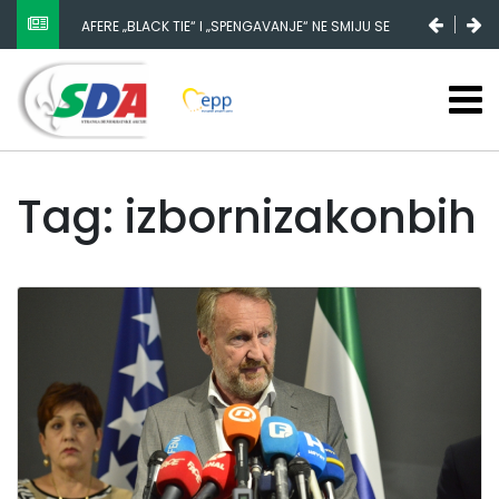
AFERE „BLACK TIE“ I „SPENGAVANJE“ NE SMIJU SE
ZATAŠKATI
Tag: izbornizakonbih