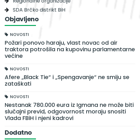
Regionalne organizacije
SDA Brčko distrikt BiH
Objavljeno
NOVOSTI
Požari ponovo haraju, vlast novac od air
traktora potrošila na kupovinu parlamentarne
većine
NOVOSTI
Afere „Black Tie“ i „Spengavanje“ ne smiju se
zataškati
NOVOSTI
Nestanak 780.000 eura iz Igmana ne može biti
slučajni previd, odgovornost moraju snositi
Vlada FBiH i njeni kadrovi
Dodatno