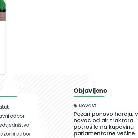
Objavljeno
NOVOSTI
atut
Požari ponovo haraju, v
avni odbor
novac od air traktora
edsjedništvo
potrošila na kupovinu
parlamentarne većine
dzorni odbor