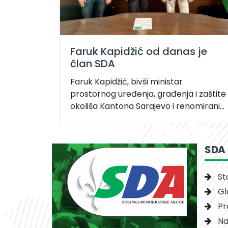
Faruk Kapidžić od danas je
član SDA
Faruk Kapidžić, bivši ministar
prostornog uređenja, građenja i zaštite
okoliša Kantona Sarajevo i renomirani...
SDA
St
Gl
Pr
Na