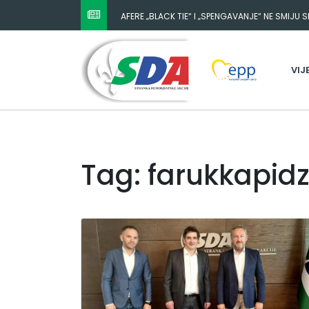
AFERE „BLACK TIE“ I „SPENGAVANJE“ NE SMIJU 
VIJ
Tag: farukkapidz