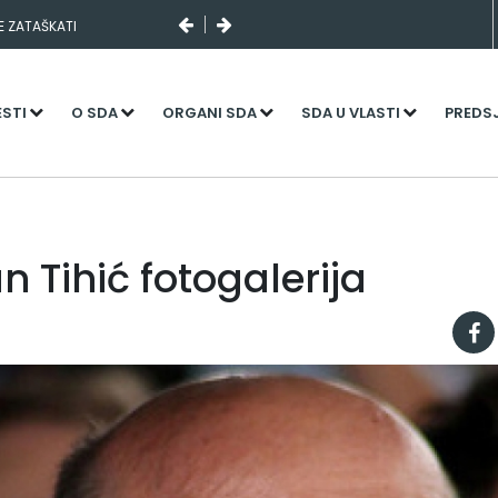
I SLUČAJNI PREVID,
NJENI KADROVI
ESTI
O SDA
ORGANI SDA
SDA U VLASTI
PREDS
 Tihić fotogalerija