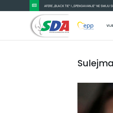
NESTANAK 780.000 EURA IZ IGMANA NE MOŽE BIT
ODGOVORNOST MORAJU SNOSITI VLADA FBIH I 
VIJ
Sulejman