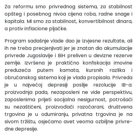
Za reformu smo privrednog sistema, za stabilnost
opšteg i posebnog nivoa cijena roba, radne snage i
kapitala. Mi smo za stabilnost, konvertibilnost dinara,
a protiv inflacione pljačke.
Program sadašnje vlade dao je izvjesne rezultate, ali
ih ne treba precjenjivati jer je znatan dio akumulacije
privrede Jugoslavije i BiH preliven u devizne rezerve
zemlje. Izvršena je praktično konfiskacija imovine
preduzeća putem kamata, kursnih razlika i
obručanskog sistema koji je vlada propisala. Pri­vreda
je u najvećoj depresiji poslije rezolucije IB-a:
proizvodnja pada, nezaposleni ne vide perspektivu,
zaposlenima prijeti so­cijalna nesigurnost, potrošači
su nezaštićeni, proizvođači razočarani, društvena
trgovina je u odumiranju, privatna trgo­vina je na
sivom tržištu, osjećamo avet veoma ozbiljne privre­
dne depresije.