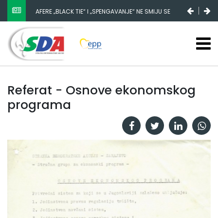
AFERE „BLACK TIE“ I „SPENGAVANJE“ NE SMIJU SE
ZATAŠKATI
Referat - Osnove ekonomskog
programa