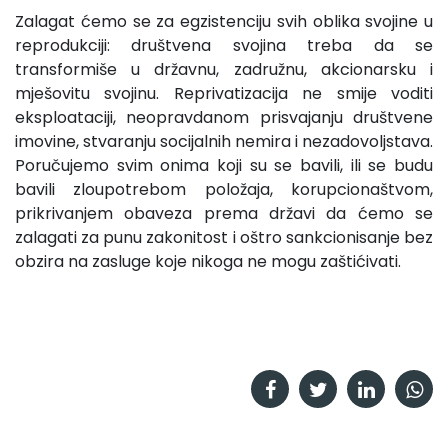
Zalagat ćemo se za egzistenciju svih oblika svojine u
reprodukciji: društvena svojina treba da se
transformiše u državnu, zadružnu, akcionarsku i
mješovitu svojinu. Reprivatizacija ne smije voditi
eksploataciji, neopravdanom prisvajanju društvene
imovine, stvaranju socijalnih nemira i nezadovoljsta­va.
Poručujemo svim onima koji su se bavili, ili se budu
bavili zloupotrebom položaja, korupcionaštvom,
prikrivanjem obave­za prema državi da ćemo se
zalagati za punu zakonitost i oštro sankcionisanje bez
obzira na zasluge koje nikoga ne mogu za­štićivati.