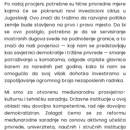
Po našoj procjeni, potrebne su hitne privredne mjere
kojima će se pokrenuti novi investicioni ciklus u
Jugoslaviji. Ovo znači da tražimo da razvojna politika
zemlje bude stavlje­na na prvo i pravo mjesto. Da bi
se ovo postiglo, potrebno je da se servisiranje
inostranih dugova svede na podnošenje grani­ce, a to
znači da naši povjerioci — koji nam se predstavljaju
kao savjetnici demokratije i tržišne privrede — smanje
potra­živanja u kamatama, odgode otplate glavnica
barem za nared­nih pet godina, kako bi nam se
omogućilo da svoj višak dohot­ka investiramo u
zapošljavanje ogromnog broja nezaposlenih radnika.
Mi smo za otvorenu međunarodnu prosvjetno-
kulturnu i tehničku sarađnju. Državne institucije u ovoj
oblasti nisu do­voljno kompetentne, rad nije dovoljno
demokratiziran. Zalagat ćemo se za reformu
međunarodne saradnje na osnovu aktiv­nog učešća
privrede, univerziteta, naučnih i stručnih institucija