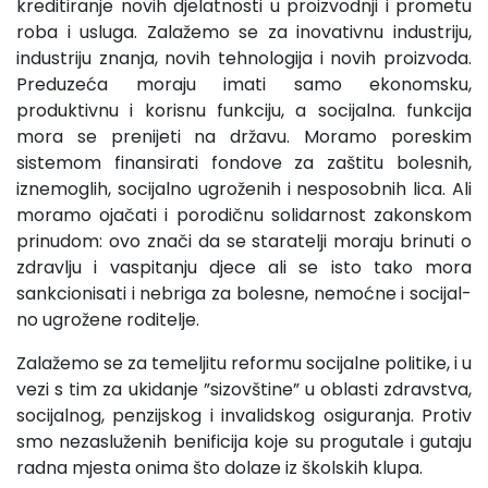
kreditiranje novih djelatnosti u proizvodnji i prometu
ro­ba i usluga. Zalažemo se za inovativnu industriju,
industriju znanja, novih tehnologija i novih proizvoda.
Preduzeća moraju imati samo ekonomsku,
produktivnu i korisnu funkciju, a so­cijalna. funkcija
mora se prenijeti na državu. Moramo poreskim
sistemom finansirati fondove za zaštitu bolesnih,
iznemoglih, socijalno ugroženih i nesposobnih lica. Ali
moramo ojačati i porodičnu solidarnost zakonskom
prinudom: ovo znači da se staratelji moraju brinuti o
zdravlju i vaspitanju djece ali se isto tako mora
sankcionisati i nebriga za bolesne, nemoćne i socijal­
no ugrožene roditelje.
Zalažemo se za temeljitu reformu socijalne politike, i u
vezi s tim za ukidanje ”sizovštine” u oblasti zdravstva,
socijal­nog, penzijskog i invalidskog osiguranja. Protiv
smo nezasluže­nih benificija koje su progutale i gutaju
radna mjesta onima što dolaze iz školskih klupa.