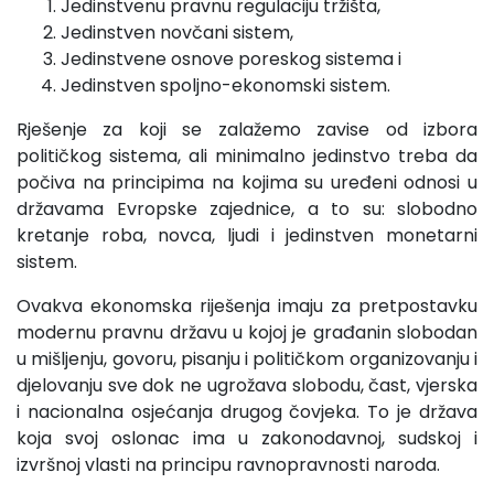
Jedinstvenu pravnu regulaciju tržišta,
Jedinstven novčani sistem,
Jedinstvene osnove poreskog sistema i
Jedinstven spoljno-ekonomski sistem.
Rješenje za koji se zalažemo zavise od izbora
političkog sistema, ali minimalno jedinstvo treba da
počiva na principima na kojima su uređeni odnosi u
državama Evropske zajednice, a to su: slobodno
kretanje roba, novca, ljudi i jedinstven mone­tarni
sistem.
Ovakva ekonomska riješenja imaju za pretpostavku
mo­dernu pravnu državu u kojoj je građanin slobodan
u mišljenju, govoru, pisanju i političkom organizovanju i
djelovanju sve dok ne ugrožava slobodu, čast, vjerska
i nacionalna osjećanja drugog čovjeka. To je država
koja svoj oslonac ima u zakono­davnoj, sudskoj i
izvršnoj vlasti na principu ravnopravnosti na­roda.