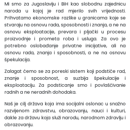
Mi smo za Jugoslaviju i BiH kao slobodnu zajednicu
na­roda u kojoj je rad mjerilo svih vrijednosti.
Prihvatamo eko­nomske razlike u granicama koje se
stvaraju na osnovu rada, sposobnosti i znanja, a ne na
osnovu eksploatacije, prevara i pljački u procesu
proizvodnje i prometa roba i usluga. Za ovo je
potrebno oslobađanje privatne inicijative, ali na
osnovu rada, znanja i sposobnosti, a ne na osnovu
špekulacija.
Zalagat ćemo se za poreski sistem koji podstiče rad,
znanje i sposobnost, a suzbija špekulacije i
eksploataciju. Za podsticanje smo i povlašćivanie
radnih a ne neradnih dohoda­ka.
Naš je cilj država koja ima socijalni oslonac u snažno
razvijenom zdravstvu, obrazovanju, nauci i kulturi,
dakle za državu koja služi narodu, narodnom zdravlju i
obrazovanju.