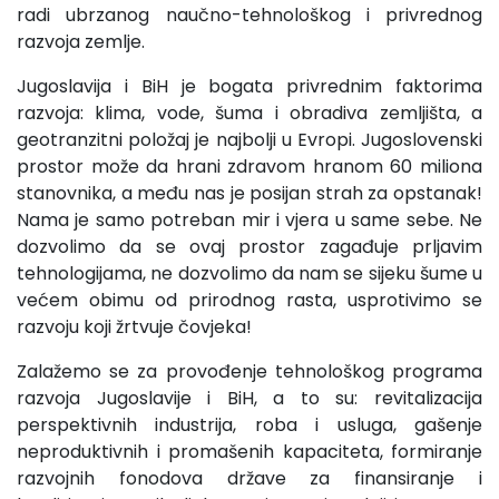
radi ubrzanog naučno-tehnološkog i privrednog
razvoja zemlje.
Jugoslavija i BiH je bogata privrednim faktorima
razvo­ja: klima, vode, šuma i obradiva zemljišta, a
geotranzitni polo­žaj je najbolji u Evropi. Jugoslovenski
prostor može da hrani zdravom hranom 60 miliona
stanovnika, a među nas je posijan strah za opstanak!
Nama je samo potreban mir i vjera u same sebe. Ne
dozvolimo da se ovaj prostor zagađuje prljavim
tehno­logijama, ne dozvolimo da nam se sijeku šume u
većem obimu od prirodnog rasta, usprotivimo se
razvoju koji žrtvuje čovje­ka!
Zalažemo se za provođenje tehnološkog programa
raz­voja Jugoslavije i BiH, a to su: revitalizacija
perspektivnih in­dustrija, roba i usluga, gašenje
neproduktivnih i promašenih kapaciteta, formiranje
razvojnih fonodova države za finansiranje i