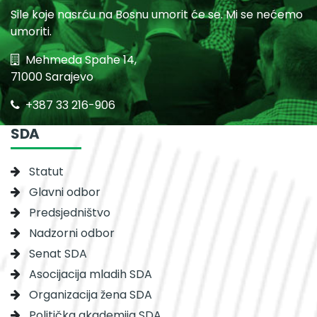
Sile koje nasrću na Bosnu umorit će se. Mi se nećemo
umoriti.
Mehmeda Spahe 14,
71000 Sarajevo
+387 33 216-906
SDA
Statut
Glavni odbor
Predsjedništvo
Nadzorni odbor
Senat SDA
Asocijacija mladih SDA
Organizacija žena SDA
Politička akademija SDA