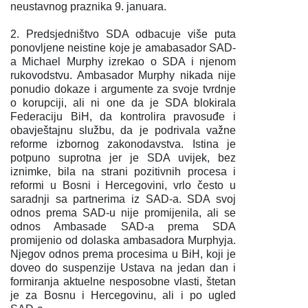
neustavnog praznika 9. januara.
2. Predsjedništvo SDA odbacuje više puta
ponovljene neistine koje je amabasador SAD-
a Michael Murphy izrekao o SDA i njenom
rukovodstvu. Ambasador Murphy nikada nije
ponudio dokaze i argumente za svoje tvrdnje
o korupciji, ali ni one da je SDA blokirala
Federaciju BiH, da kontrolira pravosuđe i
obavještajnu službu, da je podrivala važne
reforme izbornog zakonodavstva. Istina je
potpuno suprotna jer je SDA uvijek, bez
iznimke, bila na strani pozitivnih procesa i
reformi u Bosni i Hercegovini, vrlo često u
saradnji sa partnerima iz SAD-a. SDA svoj
odnos prema SAD-u nije promijenila, ali se
odnos Ambasade SAD-a prema SDA
promijenio od dolaska ambasadora Murphyja.
Njegov odnos prema procesima u BiH, koji je
doveo do suspenzije Ustava na jedan dan i
formiranja aktuelne nesposobne vlasti, štetan
je za Bosnu i Hercegovinu, ali i po ugled