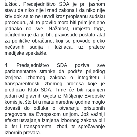
tužioci. Predsjedništvo SDA je pri jasnom
stavu da niko nije iznad zakona i da niko nije
kriv dok se to ne utvrdi kroz propisanu sudsku
proceduru, ali to pravilo mora biti primijenjeno
jednako na sve. Nažalost, umjesto toga,
očigledno je da je bh. pravosuđe postalo
alat
za političke obračune, koji se provode preko
nečasnih sudija i tužilaca, uz prateće
medijske spektakle.
4. Predsjedništvo SDA poziva sve
parlamentarne stranke da podrže prijedlog
izmjena Izbornog zakona o integritetu i
transparentnosti izbornog procesa koje je
predložio Klub SDA. Time će biti ispunjen
jedan od glavnih uvjeta iz Mišljenje Evropske
komisije, što bi u martu naredne godine moglo
dovesti do odluke o otvaranju pristupnih
pregovora sa Evropskom unijom. Još važniji
efekat usvajanja izmjena Izbornog zakona bili
bi fer i transparentni izbori, te sprečavanje
izbornih prevara.