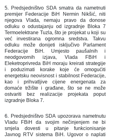
5. Predsjedništvo SDA smatra da nametnuti
premijer Federacije BiH Nermin Nikšić, niti
njegova Vlada, nemaju pravo da donose
odluku o odustajanju od izgradnje Bloka 7
Termoelektrane Tuzla, što je projekat u koji su
već investirana ogromna sredstva. Takvu
odluku može donijeti isključivo Parlament
Federacije BiH. Umjesto paušalnih i
neodgovornih izjava, Vlada FBiH i
Eleketroprivreda BiH moraju kreirati strategije
i poduzimati korake koje će omogućiti
energetsku neovisnost i stabilnost Federacije,
kao i prihvatljive cijene energenata za
domaće tržište i građane, što se ne može
ostvariti bez realizacije projekata poput
izgradnje Bloka 7.
6. Predsjedništvo SDA upozorava nametnutu
Vladu FBiH da svojim nečinjenjem ne bi
smjela dovesti u pitanje funkcionisanje
Javnog RTV sistema BiH. Ugovor o naplati