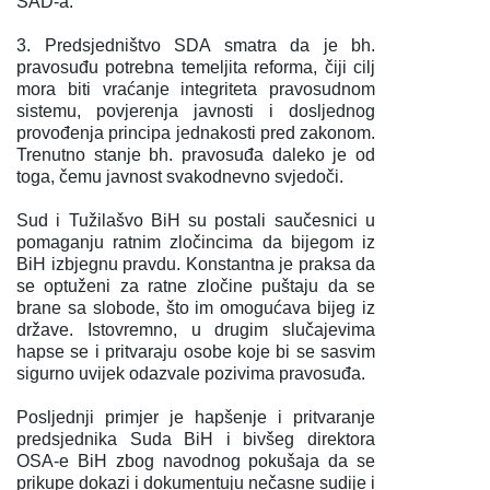
SAD-a.
3. Predsjedništvo SDA smatra da je bh.
pravosuđu potrebna temeljita reforma, čiji cilj
mora biti vraćanje integriteta pravosudnom
sistemu, povjerenja javnosti i dosljednog
provođenja principa jednakosti pred zakonom.
Trenutno stanje bh. pravosuđa daleko je od
toga, čemu javnost svakodnevno svjedoči.
Sud i Tužilašvo BiH su postali saučesnici u
pomaganju ratnim zločincima da bijegom iz
BiH izbjegnu pravdu. Konstantna je praksa da
se optuženi za ratne zločine puštaju da se
brane sa slobode, što im omogućava bijeg iz
države. Istovremno, u drugim slučajevima
hapse se i pritvaraju osobe koje bi se sasvim
sigurno uvijek odazvale pozivima pravosuđa.
Posljednji primjer je hapšenje i pritvaranje
predsjednika Suda BiH i bivšeg direktora
OSA-e BiH zbog navodnog pokušaja da se
prikupe dokazi i dokumentuju nečasne sudije i