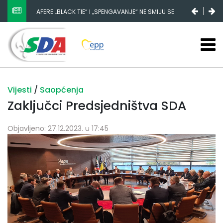
AFERE „BLACK TIE“ I „SPENGAVANJE“ NE SMIJU SE
ZATAŠKATI
Vijesti
/
Saopćenja
Zaključci Predsjedništva SDA
Objavljeno: 27.12.2023. u 17:45