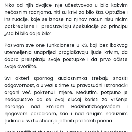
Niko od njih dvojice nije učestvovao u bilo kakvim
nečasnim radnjama, niti su krivi za bilo šta. Optužbe i
insinuacije, koje se iznose na njihov račun nisu ničim
potkrepljene i predstavljaju špekulacije po principu
„šta bi bilo da je bilo“.
Pozivam sve one funkcionere u KS, koji bez ikakvog
utemeljenja unaprijed proglašavaju ljude krivim, da
dobro preispitaju svoje postupke i da prvo očiste
svoje dvorište.
Svi akteri spornog audiosnimka trebaju snositi
odgovornost, a u vezi s time su pravosudni i stranački
organi već pokrenuli mjere. Međutim, potpuno je
nedopustivo da se ovaj slučaj koristi za vršenje
harange nad Emirom Hadžihafizbegovićem i
njegovom porodicom, kao i nad drugim nedužnim
ljudima u svrhu sticanja jeftinih političkih poena.