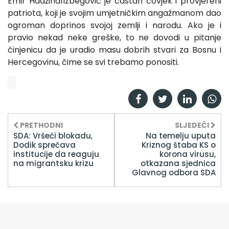
Emir Hadžihafizbegović je častan čovjek i provjereni
patriota, koji je svojim umjetničkim angažmanom dao
ogroman doprinos svojoj zemlji i narodu. Ako je i
pravio nekad neke greške, to ne dovodi u pitanje
činjenicu da je uradio masu dobrih stvari za Bosnu i
Hercegovinu, čime se svi trebamo ponositi.
PRETHODNI
SLJEDEĆI
SDA: Vršeći blokadu,
Na temelju uputa
Dodik sprečava
Kriznog štaba KS o
institucije da reaguju
korona virusu,
na migrantsku krizu
otkazana sjednica
Glavnog odbora SDA