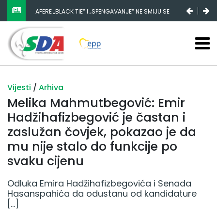
AFERE „BLACK TIE“ I „SPENGAVANJE“ NE SMIJU SE
ZATAŠKATI
Vijesti
/
Arhiva
Melika Mahmutbegović: Emir
Hadžihafizbegović je častan i
zaslužan čovjek, pokazao je da
mu nije stalo do funkcije po
svaku cijenu
Odluka Emira Hadžihafizbegovića i Senada
Hasanspahića da odustanu od kandidature
[…]